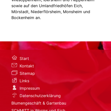
sowie auf den Umlandfriedhöfen Eich,
Mörstadt, Niederflörsheim, Monsheim und
Bockenheim an.
Start
Kontakt
Sitemap
Links
Impressum
Datenschutzerklärung
Blumengeschäft & Gartenbau
SCHMITT in Worms und Eich